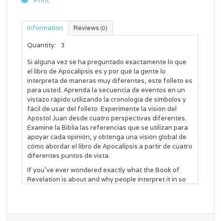
Print
Information
Reviews
(0)
Quantity:
3
Si alguna vez se ha preguntado exactamente lo que
el libro de Apocalipsis es y por qué la gente lo
interpreta de maneras muy diferentes, este folleto es
para usted. Aprenda la secuencia de eventos en un
vistazo rápido utilizando la cronología de símbolos y
fácil de usar del folleto. Experimente la visión del
Apóstol Juan desde cuatro perspectivas diferentes.
Examine la Biblia las referencias que se utilizan para
apoyar cada opinión, y obtenga una visión global de
cómo abordar el libro de Apocalipsis a partir de cuatro
diferentes puntos de vista.
If you've ever wondered exactly what the Book of
Revelation is about and why people interpret it in so
many different ways, this pamphlet is for you. Learn
the sequence of events in a quick glance by using the
pamphlet's easy-to-use symbol chronology.
Experience the Apostle John's vision from four