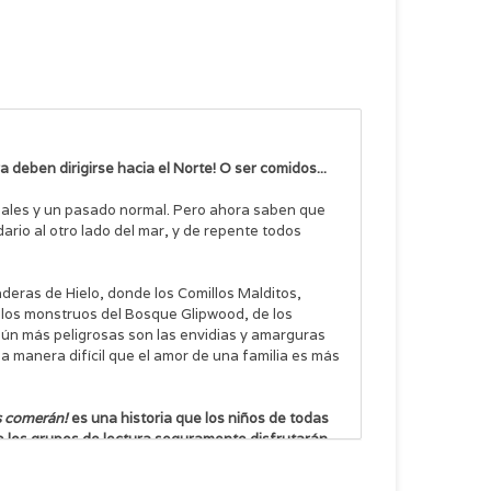
deben dirigirse hacia el Norte! O ser comidos...
rmales y un pasado normal. Pero ahora saben que
rio al otro lado del mar, y de repente todos
aderas de Hielo, donde los Comillos Malditos,
 los monstruos del Bosque Glipwood, de los
aún más peligrosas son las envidias y amarguras
manera difícil que el amor de una familia es más
os comerán!
es una historia que los niños de todas
ue los grupos de lectura seguramente disfrutarán