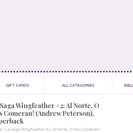
GIFT CARDS
ALL CATEGORIES
BIBL
 Saga Wingfeather #2: Al Norte, O
s Comeran! (Andrew Peterson),
perback
e
/
La Saga Wingfeather #2: Al Norte, O Nos Comeran!