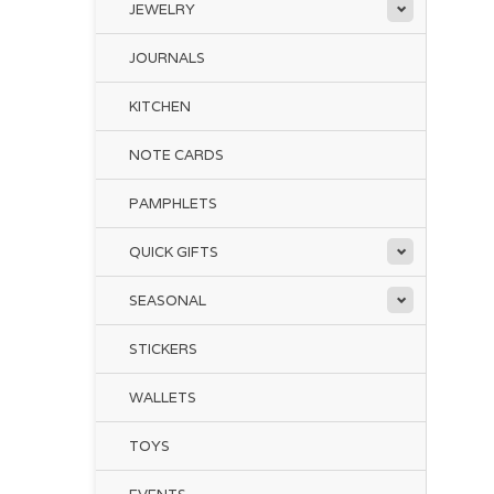
JEWELRY
Fi
JOURNALS
Jan
rea
KITCHEN
In 
Fir
NOTE CARDS
dr
But
PAMPHLETS
lea
QUICK GIFTS
Ful
lis
SEASONAL
STICKERS
WALLETS
TOYS