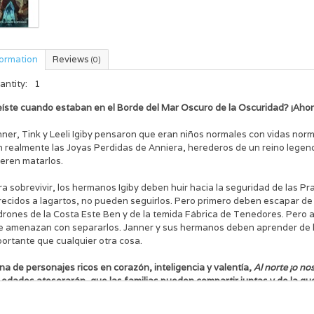
formation
Reviews
(0)
antity:
1
íste cuando estaban en el Borde del Mar Oscuro de la Oscuridad? ¡Ahora 
nner, Tink y Leeli Igiby pensaron que eran niños normales con vidas no
 realmente las Joyas Perdidas de Anniera, herederos de un reino legenda
ieren matarlos.
a sobrevivir, los hermanos Igiby deben huir hacia la seguridad de las Pr
recidos a lagartos, no pueden seguirlos. Pero primero deben escapar de
drones de la Costa Este Ben y de la temida Fábrica de Tenedores. Pero 
e amenazan con separarlos. Janner y sus hermanos deben aprender de la 
portante que cualquier otra cosa.
na de personajes ricos en corazón, inteligencia y valentía,
Al norte ¡o n
 edades atesorarán, que las familias pueden compartir juntas y de la q
scutiendo por sus numerosas capas de significado.