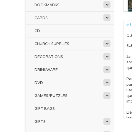
BOOKMARKS
CARDS
In
CD
Qu
CHURCH SUPPLIES
¿Le
Ja
DECORATIONS
son
qu
DRINKWARE
Par
DVD
pa
La
GAMES/PUZZLES
qu
im
GIFT BAGS
Lle
las
GIFTS
di