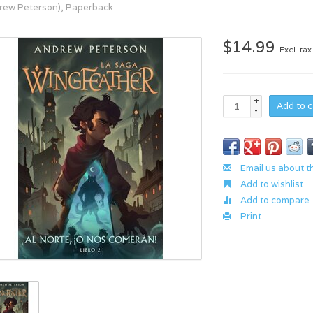
rew Peterson), Paperback
$14.99
Excl. tax
+
Add to c
-
Email us about t
Add to wishlist
Add to compare
Print