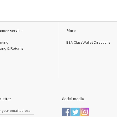
omer service
More
inting
ESA ClassWallet Directions
ping & Returns
letter
Social media