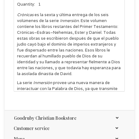
Quantity:
1
Crónicas
es la sexta y última entrega de los seis
volúmenes de la serie
Inmersión
. Este volumen
contiene los libros restantes del Primer Testamento:
Crónicas–Esdras–Nehemías, Ester y Daniel. Todas
estas obras se escribieron después de que el pueblo
judío cayó bajo el dominio de imperios extranjeros y
fue dispersado entre las naciones. Esos libros le
recuerdan al humillado pueblo de Dios de su
identidad y su llamado a representar fielmente a Dios
entre las naciones, y que todavía hay esperanza para
la asolada dinastía de David.
La serie
Inmersión
provee una nueva manera de
interactuar con la Palabra de Dios, ya que transmite
las Escrituras al lector en la forma en que fueron
creadas originalmente: sin interrupciones de
capítulos o versículos. Aunque las referencias están a
disposición para encontrar fácilmente citas bíblicas
Goodruby Christian Bookstore
específicas, no aparecen en el texto mismo de las
Escrituras. Esto permite una lectura ininterrumpida de
Customer service
la Palabra de Dios. El resultado final es una Biblia
desarrollada con el propósito de que sea leída y
More