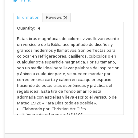
Print
Information
Reviews
(0)
Quantity:
4
Estas tiras magnéticas de colores vivos llevan escrito
un versículo de la Biblia acompañado de diseños y
gráficos modernos y llamativos. Son perfectas para
colocar en refrigeradores, casilleros, cubículos o en
cualquier otra superficie magnética. Por su tamaño,
son un medio ideal para llevar palabras de inspiración
y ánimo a cualquier parte; se pueden mandar por
correo en una carta y caben en cualquier espacio
haciendo de estas tiras económicas y prácticas el
regalo ideal. Esta tira de fondo amarillo está
adornada con estrellas y lleva escrito el versículo de
Mateo 19:26 «Para Dios todo es posible».
Elaborado por: Christian Art Gifts
Número de referencia: MS110S
Tamaño: 7 ½” x ¾” (190 x 19 mm)
Empacadas en bolsa de autocierre con etiqueta
colgante